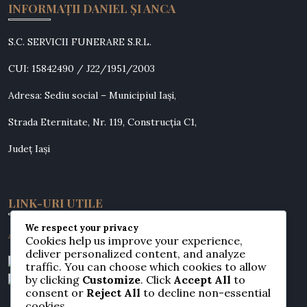
INFORMAȚII DANIEL ȘI ANCA
S.C. SERVICII FUNERARE S.R.L.
CUI: 15842490 / J22/1951/2003
Adresa: Sediu social – Municipiul Iași,
Strada Eternitate, Nr. 119, Construcția C1,
Județ Iași
LINK-URI UTILE
We respect your privacy
ANPC
Cookies help us improve your experience,
deliver personalized content, and analyze
traffic. You can choose which cookies to allow
by clicking
Customize
. Click
Accept All
to
consent or
Reject All
to decline non-essential
cookies.