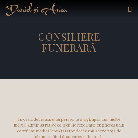
CONSILIERE
FUNERARĂ
În cazul decesului unei persoane dragi, apar mai multe
lucruri administrative ce trebuie rezolvate, obținerea unui
certificat medical constatator deces sau adeverință de
înhumare fiind doar câteva dintre ele.