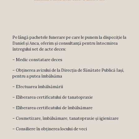
Pe lângă pachetele funerare pe care le punem la dispoziție la
Daniel și Anca, oferim și consultanță pentru întocmirea
întregului set de acte deces:
– Medic constatare deces
– Obținerea avizului de la Direcția de Sănătate Publică Iași,
pentru a putea îmbălsăma
– Efectuarea îmbălsămării
– Eliberarea certificatului de tanatopraxie
– Eliberarea certificatului de îmbălsămare
– Cosmetizare, îmbălsămare, tanatopraxie și igienizare
– Consiliere în obținerea locului de veci