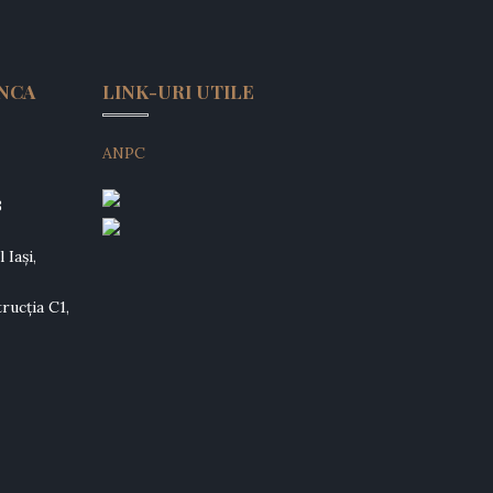
ANCA
LINK-URI UTILE
ANPC
3
 Iași,
rucția C1,