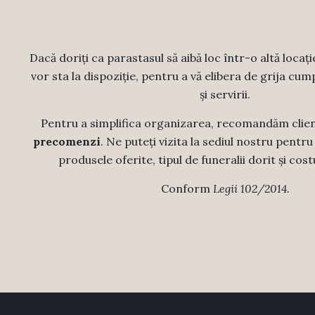
Dacă doriți ca parastasul să aibă loc într-o altă locați
vor sta la dispoziție, pentru a vă elibera de grija cump
și servirii.
Pentru a simplifica organizarea, recomandăm clien
precomenzi
. Ne puteți vizita la sediul nostru pentr
produsele oferite, tipul de funeralii dorit și cost
Conform
Legii 102/2014.