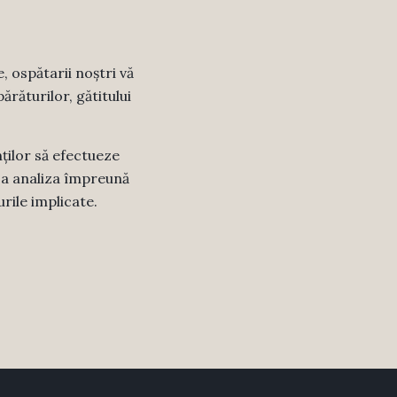
e, ospătarii noștri vă
ărăturilor, gătitului
ților să efectueze
u a analiza împreună
urile implicate.