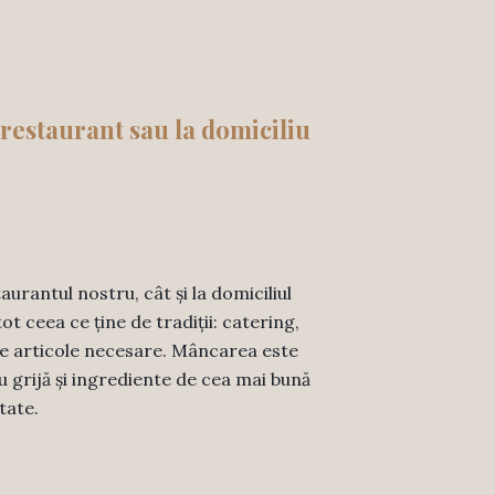
restaurant sau la domiciliu
urantul nostru, cât și la domiciliul
 ceea ce ține de tradiții: catering,
alte articole necesare. Mâncarea este
u grijă și ingrediente de cea mai bună
itate.