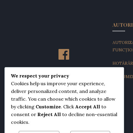
AUTORI
AUTORIZA
FUNCȚIO
HOTĂRÂR
We respect your privacy
DOCUMEN
Cookies help us improve your experience,
deliver personalized content, and analyze
traffic. You can choose which cookies to allow
by clicking
Customize
. Click
Accept All
to
consent or
Reject All
to decline non-essential
cookies.