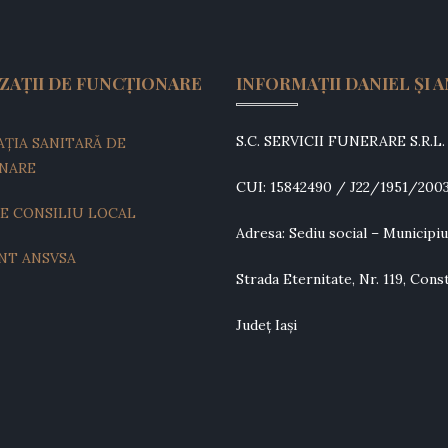
ZAȚII DE FUNCȚIONARE
INFORMAȚII DANIEL ȘI 
S.C. SERVICII FUNERARE S.R.L.
ȚIA SANITARĂ DE
NARE
CUI: 15842490 / J22/1951/200
E CONSILIU LOCAL
Adresa: Sediu social – Municipiul
T ANSVSA
Strada Eternitate, Nr. 119, Const
Județ Iași