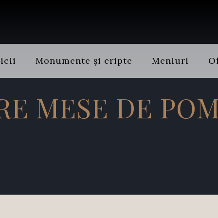
icii
Monumente și cripte
Meniuri
Of
RE MESE DE PO